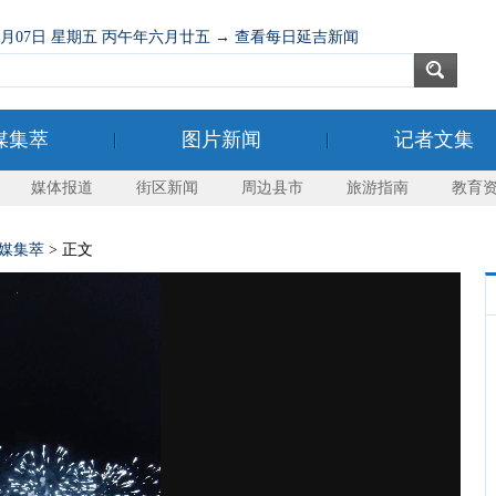
08月07日 星期五 丙午年六月廿五 → 查看每日延吉新闻
媒集萃
图片新闻
记者文集
媒体报道
街区新闻
周边县市
旅游指南
教育
媒集萃
> 正文