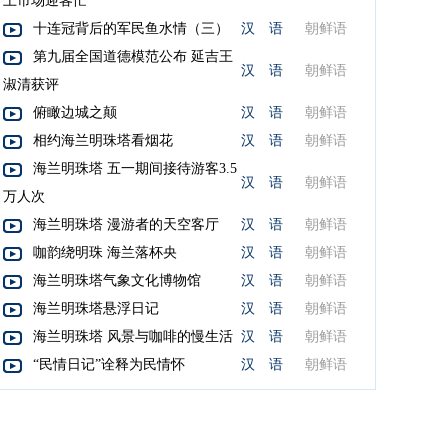
上市场迎客忙
十连冠背后的军民鱼水情（三）
汉 语
朝鲜语
第九届全国道德模范公布 延吉王
汉 语
朝鲜语
淑清获评
俯瞰边城之颠
汉 语
朝鲜语
相约海兰明珠塔看烟花
汉 语
朝鲜语
海兰明珠塔 五一期间接待游客3.5
汉 语
朝鲜语
万人次
海兰明珠塔 漫游者的天空客厅
汉 语
朝鲜语
咖韵绕明珠 海兰落杯央
汉 语
朝鲜语
海兰明珠塔气象文化博物馆
汉 语
朝鲜语
海兰明珠塔悬浮日记
汉 语
朝鲜语
海兰明珠塔 风景与咖啡的慢生活
汉 语
朝鲜语
“民情日记”诠释为民情怀
汉 语
朝鲜语