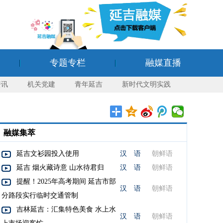
专题专栏
融媒直播
资讯
机关党建
青年延吉
新时代文明实践
融媒集萃
延吉文衫园投入使用
汉 语
朝鲜语
延吉 烟火藏诗意 山水待君归
汉 语
朝鲜语
提醒！2025年高考期间 延吉市部
汉 语
朝鲜语
分路段实行临时交通管制
吉林延吉：汇集特色美食 水上水
汉 语
朝鲜语