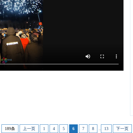
189条
上一页
1
4
5
6
7
8
..
13
下一页