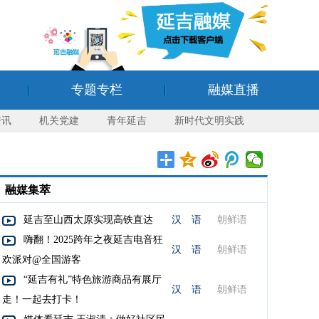
专题专栏
融媒直播
资讯
机关党建
青年延吉
新时代文明实践
融媒集萃
延吉至山西太原实现高铁直达
汉 语
朝鲜语
嗨翻！2025跨年之夜延吉电音狂
汉 语
朝鲜语
欢派对@全国游客
“延吉有礼”特色旅游商品有展厅
汉 语
朝鲜语
走！一起去打卡！