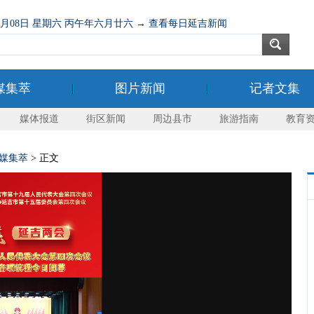
08月08日 星期六 丙午年六月廿六 → 查看每日延吉新闻
媒集萃
图片新闻
记者文集
媒体报道
街区新闻
周边县市
旅游指南
教育
媒集萃
> 正文