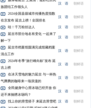
媒体看延吉 王淑清：做好社区民
汉 语
朝鲜语
族团结工作领头人
2024全国县级城市传播热度指数
汉 语
朝鲜语
在京发布 延吉上榜！全国排名
哇！千万粉丝达人
汉 语
朝鲜语
延吉市部分地名有变化 一起来了
汉 语
朝鲜语
解一下
延吉市档案馆圆满完成馆藏档案
汉 语
朝鲜语
清点工作
2024年冬季“旅行峰向标”发布 延
汉 语
朝鲜语
吉上榜
在冰天雪地的魅力延吉 与一杯热
汉 语
朝鲜语
气腾腾的咖啡来一场浪漫的
全民健身中心滑冰场已经开放 你
汉 语
朝鲜语
还不来驰骋冰场吗？
找上你的滑雪搭子 来延吉滑雪吧
汉 语
朝鲜语