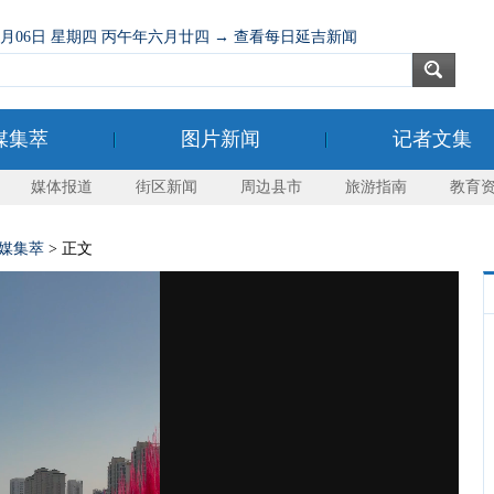
08月06日 星期四 丙午年六月廿四 → 查看每日延吉新闻
媒集萃
图片新闻
记者文集
媒体报道
街区新闻
周边县市
旅游指南
教育
媒集萃
> 正文