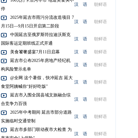
100元打卡沿河早市 地道美食买不
汉 语
朝鲜语
停
2025年延吉市雨污分流改造项目 7
汉 语
朝鲜语
月15日—9月15日开启第二阶段
中国延吉至俄罗斯符拉迪沃斯克
汉 语
朝鲜语
国际客运定期班线正式开通
美食饕餮盛宴7月11日启幕
汉 语
朝鲜语
延吉市公布2025年房地产经纪机
汉 语
朝鲜语
构风险警示名单
@全网 这个暑假，快冲延吉 延大
汉 语
朝鲜语
食堂阿姨喊你“好好吃饭”
延吉市入围全国县域文旅融合综
汉 语
朝鲜语
合竞争力百强
2025年中考期间 延吉市部分道路
汉 语
朝鲜语
实施临时交通管制
延吉市多部门联动夜市大检查 为
汉 语
朝鲜语