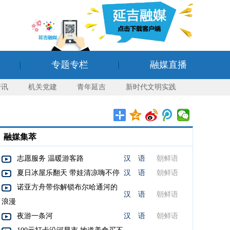
专题专栏
融媒直播
资讯
机关党建
青年延吉
新时代文明实践
融媒集萃
志愿服务 温暖游客路
汉 语
朝鲜语
夏日冰屋乐翻天 带娃清凉嗨不停
汉 语
朝鲜语
诺亚方舟带你解锁布尔哈通河的
汉 语
朝鲜语
浪漫
夜游一条河
汉 语
朝鲜语