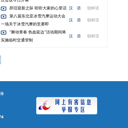
次会议今日开幕
辞旧迎新之际 听听大家的心里话
汉 语
朝鲜语
第八届东北亚冰雪汽摩运动大会
汉 语
朝鲜语
一场关于冰雪汽摩的竞赛即
“舞动青春 热血延边”活动期间将
汉 语
朝鲜语
实施临时交通管制
镜像