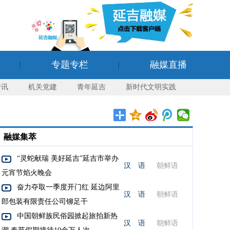
专题专栏
融媒直播
资讯
机关党建
青年延吉
新时代文明实践
融媒集萃
“灵蛇献瑞 美好延吉”延吉市举办
汉 语
朝鲜语
元宵节焰火晚会
奋力夺取一季度开门红 延边阿里
汉 语
朝鲜语
郎包装有限责任公司铆足干
中国朝鲜族民俗园掀起旅拍新热
汉 语
朝鲜语