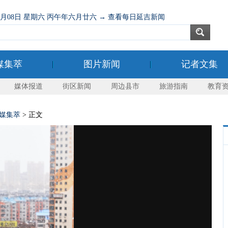
08月08日 星期六 丙午年六月廿六 → 查看每日延吉新闻
媒集萃
图片新闻
记者文集
媒体报道
街区新闻
周边县市
旅游指南
教育
媒集萃
> 正文