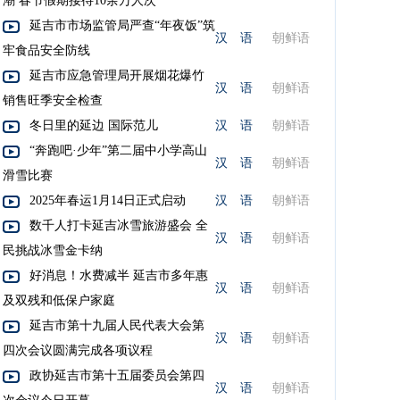
潮 春节假期接待10余万人次
延吉市市场监管局严查“年夜饭”筑
汉 语
朝鲜语
牢食品安全防线
延吉市应急管理局开展烟花爆竹
汉 语
朝鲜语
销售旺季安全检查
冬日里的延边 国际范儿
汉 语
朝鲜语
“奔跑吧·少年”第二届中小学高山
汉 语
朝鲜语
滑雪比赛
2025年春运1月14日正式启动
汉 语
朝鲜语
数千人打卡延吉冰雪旅游盛会 全
汉 语
朝鲜语
民挑战冰雪金卡纳
好消息！水费减半 延吉市多年惠
汉 语
朝鲜语
及双残和低保户家庭
延吉市第十九届人民代表大会第
汉 语
朝鲜语
四次会议圆满完成各项议程
政协延吉市第十五届委员会第四
汉 语
朝鲜语