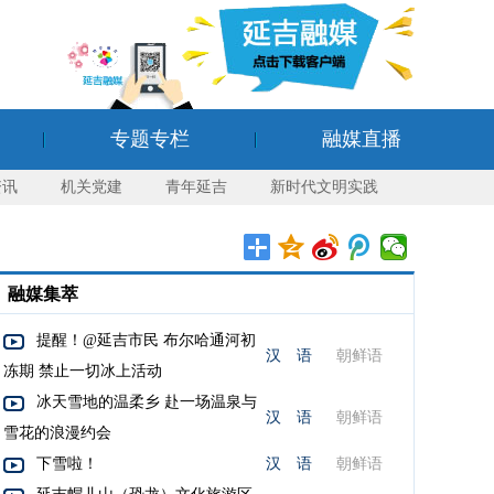
专题专栏
融媒直播
资讯
机关党建
青年延吉
新时代文明实践
融媒集萃
提醒！@延吉市民 布尔哈通河初
汉 语
朝鲜语
冻期 禁止一切冰上活动
冰天雪地的温柔乡 赴一场温泉与
汉 语
朝鲜语
雪花的浪漫约会
下雪啦！
汉 语
朝鲜语