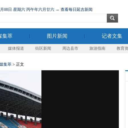
08月08日 星期六 丙午年六月廿六 → 查看每日延吉新闻
媒集萃
图片新闻
记者文集
媒体报道
街区新闻
周边县市
旅游指南
教育
媒集萃
> 正文