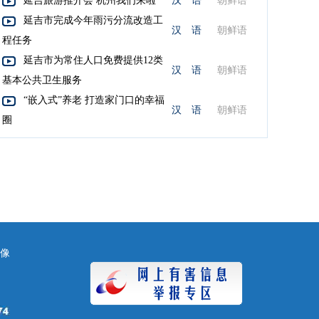
延吉旅游推介会 杭州我们来啦
汉 语
朝鲜语
延吉市完成今年雨污分流改造工
汉 语
朝鲜语
程任务
延吉市为常住人口免费提供12类
汉 语
朝鲜语
基本公共卫生服务
“嵌入式”养老 打造家门口的幸福
汉 语
朝鲜语
圈
镜像