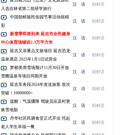
延吉帽儿山（恐龙）文化旅游区
汉 语
朝鲜语
入选吉林省第二批研学旅行
中国朝鲜族民俗园节事活动很精
汉 语
朝鲜语
彩
新雪季即将到来 延吉市全民健身
汉 语
朝鲜语
中心体育场铺设2.3万平方米
延吉又添重点文旅项目 延吉恐龙
汉 语
朝鲜语
温泉酒店 2025年1月1日试营业
梦都美滑雪场预计11月30日开放
汉 语
朝鲜语
雪圈温泉等项目同期开放
延吉车务段2024年发送旅客 首次
汉 语
朝鲜语
突破！10000000+
提醒：气温骤降 驾驶员应及时更
汉 语
朝鲜语
换雪地胎
丹华社区民膳食堂正式开业 托起
汉 语
朝鲜语
老人学生幸福一餐