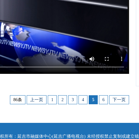
86条
上一页
1
2
3
4
5
6
下一页
权所有：延吉市融媒体中心(延吉广播电视台) 未经授权禁止复制或建立