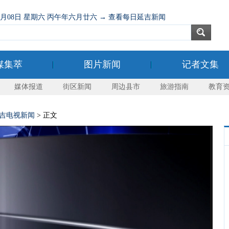
08月08日 星期六 丙午年六月廿六 → 查看每日延吉新闻
媒集萃
图片新闻
记者文集
媒体报道
街区新闻
周边县市
旅游指南
教育
吉电视新闻
> 正文