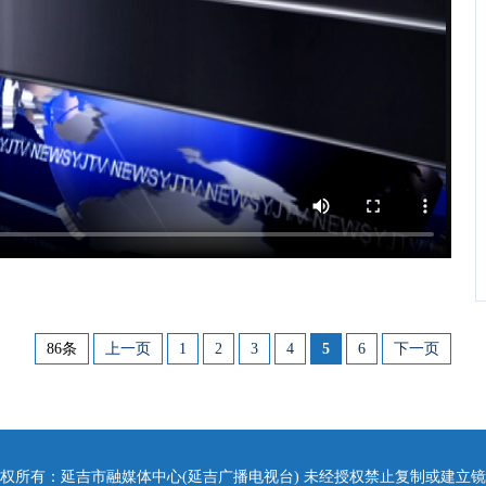
86条
上一页
1
2
3
4
5
6
下一页
权所有：延吉市融媒体中心(延吉广播电视台) 未经授权禁止复制或建立