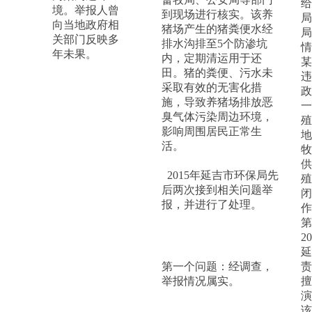
给
境。举报人曾
到现场进行核实。该养
局
向当地政府相
猪场产生的猪粪便水经
局
关部门反映多
排水沟排至5个防渗坑
情
年未果。
内，定期清运用于还
某
田。猪的粪便、污水未
违
采取有效的无害化措
政
施，导致养猪场排放恶
一
臭气体污染周边环境，
殖
影响周围居民正常生
地
活。
牧
供
2015年延吉市环保局先
殖
后两次接到相关问题举
闭
报，并进行了处理。
第
2
延
第一个问题：经调查，
责
举报情况属实。
擅
演
该