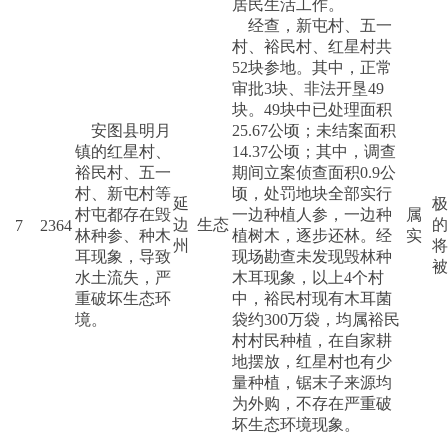
居民生活工作。
经查，新屯村、五一
村、裕民村、红星村共
52块参地。其中，正常
审批3块、非法开垦49
块。49块中已处理面积
安图县明月
25.67公顷；未结案面积
镇的红星村、
14.37公顷；其中，调查
裕民村、五一
期间立案侦查面积0.9公
村、新屯村等
顷，处罚地块全部实行
延
极
村屯都存在毁
一边种植人参，一边种
属
边
生态
的
7
2364
林种参、种木
植树木，逐步还林。经
实
州
将
耳现象，导致
现场勘查未发现毁林种
被
水土流失，严
木耳现象，以上4个村
重破坏生态环
中，裕民村现有木耳菌
境。
袋约300万袋，均属裕民
村村民种植，在自家耕
地摆放，红星村也有少
量种植，锯末子来源均
为外购，不存在严重破
坏生态环境现象。
1