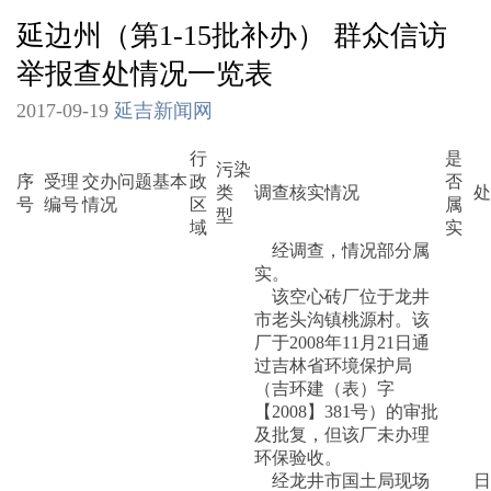
延边州（第1-15批补办） 群众信访
举报查处情况一览表
2017-09-19
延吉新闻网
行
是
污染
序
受理
交办问题基本
政
否
类
调查核实情况
处
号
编号
情况
区
属
型
域
实
经调查，情况部分属
实。
该空心砖厂位于龙井
市老头沟镇桃源村。该
厂于2008年11月21日通
过吉林省环境保护局
（吉环建（表）字
【2008】381号）的审批
及批复，但该厂未办理
环保验收。
2
经龙井市国土局现场
日