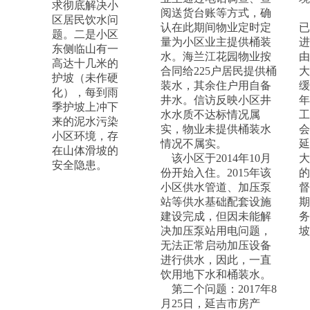
求彻底解决小
阅送货台账等方式，确
区居民饮水问
认在此期间物业定时定
已
题。二是小区
量为小区业主提供桶装
进
东侧临山有一
水。海兰江花园物业按
由
高达十几米的
合同给225户居民提供桶
大
护坡（未作硬
装水，其余住户用自备
缓
化），每到雨
井水。信访反映小区井
年
季护坡上冲下
水水质不达标情况属
工
来的泥水污染
实，物业未提供桶装水
会
小区环境，存
情况不属实。
延
在山体滑坡的
该小区于2014年10月
大
安全隐患。
份开始入住。2015年该
的
小区供水管道、加压泵
督
站等供水基础配套设施
期
建设完成，但因未能解
务
决加压泵站用电问题，
坡
无法正常启动加压设备
进行供水，因此，一直
饮用地下水和桶装水。
第二个问题：2017年8
月25日，延吉市房产