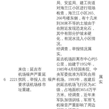
局、安监局、建工街道
对海兰江小区进行现场
检查，海兰江小区265、
266号楼东侧，有十几米
到30米不等的土坡由于
在附近发现恐龙化石，
其中有部分护坡未硬
化，有泥水流入小区情
况。
经调查，举报情况属
实。
延吉机场距离市中心约5
公里，始建于1952年，
来信：延吉市
1985年4月经国务院、中
机场噪声严重
延
央军委批准为军民合用
属
6
2221
扰民，举报人
吉
噪声
机场。1993年，改建后
实
要求该机场移
市
的延吉机场飞行区为4C
址重建。
级，占地面积365.6万平
方米。经调查，近年来
军队加强训练，军用飞
机噪音严重影响了周边