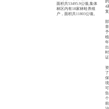
的
面积共53495.9公顷,集体
4
林区内有18家林蛙养殖
复
户，面积共11803公顷。
3
部
章
予
植
年
出
时
证
4
资
了
保
境
可
告
个
前
治