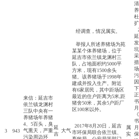
清
养
杜
扩
2
经调查，情况属实。
延
发
举报人所述养猪场为苑
坑
某某个体养猪场，位于
采
延吉市依兰镇龙渊村三
措
队，占地面积约5000平
场
方米，现有1500余头
污
猪。该养猪场于1998年
因
建成并投入生产。附近
下
有6家居民，其中距场区
正
最近的住户距离为5米,距
来信：延吉市
书
猪舍50米，其余5户距厂
依兰镇龙渊村
月
区100米以外。
三队中央有一
《
养猪场年养猪
书
4、5百头，臭
2017年8月20日，延吉
延
属
月
气熏天，严重
大气
3
943
市环保局联合依兰镇、
吉
实
保
污染周边环
畜牧局、公安局等部门