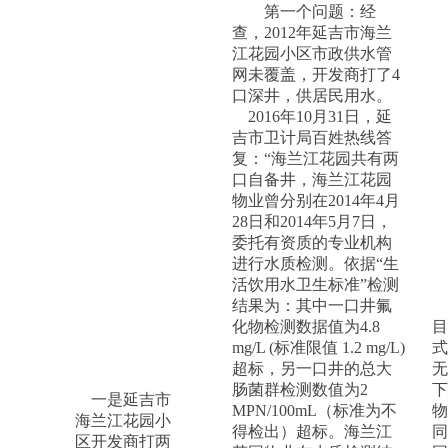
第一个问题：经
查，2012年延吉市海兰
江花园小区市政供水管
网未覆盖，开发商打了4
口深井，供居民用水。
2016年10月31日，延
吉市卫计局百姓热线答
复：“海兰江花园共有两
口自备井，海兰江花园
物业曾分别在2014年4月
28日和2014年5月7日，
委托有资质的专业机构
进行水质检测。依据“生
活饮用水卫生标准”检测
结果为：其中一口井氟
化物检测数据值为4.8
目
mg/L (标准限值 1.2 mg/L)
式
超标，另一口井的总大
无
肠菌群检测数值为2
下
一是延吉市
MPN/100mL（标准为不
物
海兰江花园小
得检出）超标。海兰江
同
区开发商打两