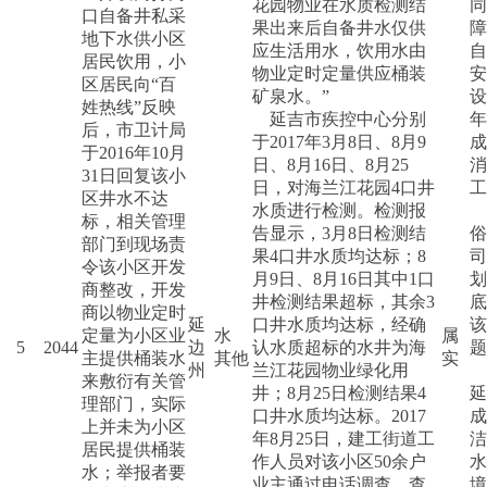
花园物业在水质检测结
同
口自备井私采
果出来后自备井水仅供
障
地下水供小区
应生活用水，饮用水由
自
居民饮用，小
物业定时定量供应桶装
安
区居民向“百
矿泉水。”
设
姓热线”反映
延吉市疾控中心分别
年
后，市卫计局
于2017年3月8日、8月9
成
于2016年10月
日、8月16日、8月25
消
31日回复该小
日，对海兰江花园4口井
工
区井水不达
水质进行检测。检测报
标，相关管理
告显示，3月8日检测结
俗
部门到现场责
果4口井水质均达标；8
司
令该小区开发
月9日、8月16日其中1口
划
商整改，开发
井检测结果超标，其余3
底
商以物业定时
延
口井水质均达标，经确
该
定量为小区业
水
属
5
2044
边
认水质超标的水井为海
题
主提供桶装水
其他
实
州
兰江花园物业绿化用
来敷衍有关管
井；8月25日检测结果4
延
理部门，实际
口井水质均达标。2017
成
上并未为小区
年8月25日，建工街道工
洁
居民提供桶装
作人员对该小区50余户
水
水；举报者要
业主通过电话调查、查
境