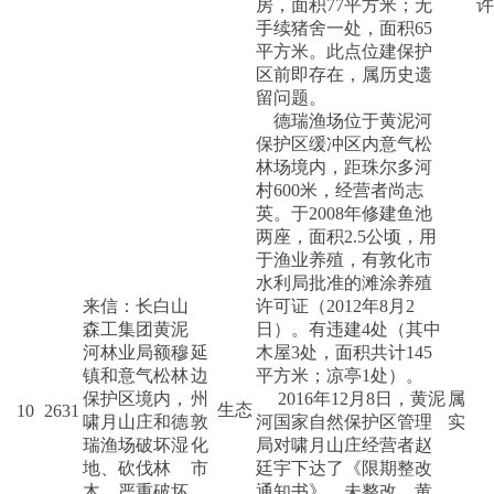
房，面积77平方米；无
许
手续猪舍一处，面积65
平方米。此点位建保护
区前即存在，属历史遗
留问题。
德瑞渔场位于黄泥河
保护区缓冲区内意气松
林场境内，距珠尔多河
村600米，经营者尚志
英。于2008年修建鱼池
两座，面积2.5公顷，用
于渔业养殖，有敦化市
水利局批准的滩涂养殖
来信：长白山
许可证（2012年8月2
森工集团黄泥
日）。有违建4处（其中
河林业局额穆
延
木屋3处，面积共计145
镇和意气松林
边
平方米；凉亭1处）。
保护区境内，
州
2016年12月8日，黄泥
属
生态
10
2631
啸月山庄和德
敦
河国家自然保护区管理
实
瑞渔场破坏湿
化
局对啸月山庄经营者赵
地、砍伐林
市
廷宇下达了《限期整改
木，严重破坏
通知书》，未整改。黄