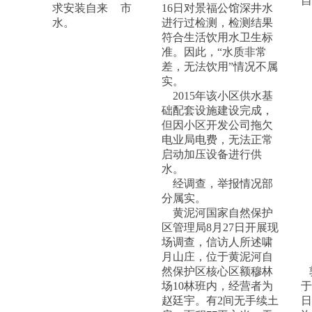
自
求安装自来
市
16日对景福公馆深井水
水。
进行过检测，检测结果
符合生活饮用水卫生标
准。因此，“水质非常
差，无法饮用”情况不属
实。
2015年该小区供水基
础配套设施建设完成，
但因小区开发公司拖欠
电业局电费，无法正常
启动加压设备进行供
水。
经调查，举报情况部
分属实。
黄泥河国家自然保护
区管理局8月27日开展现
场调查，信访人所述啸
月山庄，位于黄泥河自
然保护区核心区额穆林
场10林班内，经营者为
于
赵廷宇。有2间无手续土
日