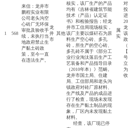
核实，该厂生产的产品
对
来信：龙井市
均有《吉林省建筑节能
投
鹏程实业有限
技术（产品）认定证
进
公司老头沟空
书》和检验报告；经龙
2
心砖厂无环保
龙
井市工信局现场核实，
龙
审批及验收手
属
1
568
井
其他
该厂主要以煤矸石为原
该
续，未执行当
实
市
料生产空心砖、多孔
政
地政府禁止生
砖，所生产的空心砖、
（
产黏土砖政
多孔砖不属于《部分工
【
策，至今一直
业行业淘汰落后生产工
号
在违法生产。
艺装备和产品指导目录
立
（2010年本）》范畴。
为
龙井市国土局、住建
收
局、工信部局和老头沟
镇政府对砖厂原材料、
生产线及产品的成品进
行了检查，现场未发现
存在生产黏土制品的现
象，厂区内未发现黏土
材料。
经查，该厂现已停