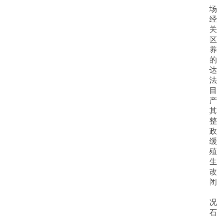
场
经
关
区
养
的
达
法
目
产
其
整
政
缓
殖
生
改
闭
况
石