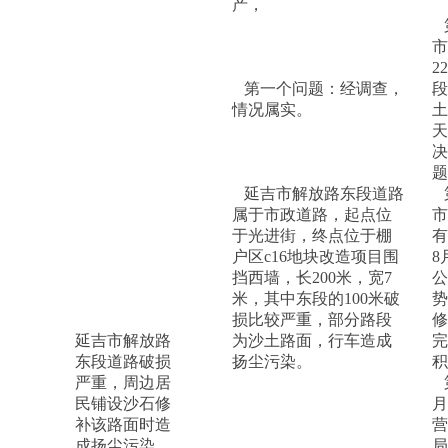
产，
市
2
第一个问题：经调查，
段
情况属实。
土
天
决
题
延吉市解放路东段道路
属于市政道路，起点位
市
于光进街，终点位于棚
有
户区c16地块改造项目围
8
挡西墙，长200米，宽7
公
米，其中东段的100米破
势
损比较严重，部分路段
修
延吉市解放路
为沙土路面，行车造成
完
东段道路破损
扬尘污染。
积
严重，周边居
民铺设沙石修
月
补该路面时造
营
成扬尘污染，
局