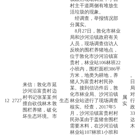
村主干道两侧有堆放生
活垃圾的现象。
经调查，举报情况部
分属实。
8月27日，敦化市林业
局和沙河沿镇政府有关
人员，现场调查信访人
反映的围栏养猪地点，
位于敦化市沙河沿镇富
贵村，林业站106林班22
小班内，围栏面积386平
方米，地类为耕地，养
。
猪人为富贵村村民孙
日
来信：敦化市
延
某。接到信访件后，敦
局
沙河沿富贵村
边
化市林业局、沙河沿镇
对
村书记张某某
州
属
12
2727
生态
林业站进行了现场调查
行
擅自砍伐林木
敦
实
核实。经查，2017年5
政
围栏养猪，破
化
月，沙河沿镇富贵村村
3
坏生态环境。
市
民孙某由于盖猪舍围栏
达
需要木料，在沙河沿镇
林业站107林班1小班和