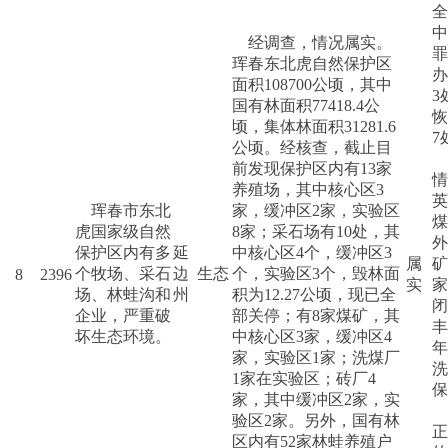
全
中
经调查，情况属实。
罪
珲春东北虎自然保护区
办
面积108700公顷，其中
3
国有林面积77418.4公
恢
顷，集体林面积31281.6
7
公顷。经核查，截止目
前发现保护区内有13家
情
养殖场，其中核心区3
英
珲春市东北
家，缓冲区2家，实验区
煤
虎国家级自然
8家；采石场有10处，其
外
保护区内有多
延
中核心区4个，缓冲区3
属
矿
个牧场、采石
边
生态
个，实验区3个，毁林面
8
2396
实
家
场、林蛙沟和
州
积为12.27公顷，现已全
闭
企业，严重破
部关停；有8家煤矿，其
丰
坏生态环境。
中核心区3家，缓冲区4
年
家，实验区1家；洗煤厂
洗
1家在实验区；砖厂4
保
家，其中缓冲区2家，实
2
验区2家。另外，国有林
正
区内有52家林蛙养殖户