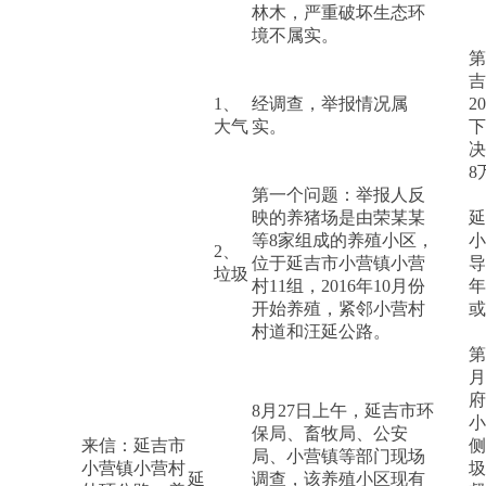
林木，严重破坏生态环
境不属实。
第
吉
1、
经调查，举报情况属
2
大气
实。
下
决
8
第一个问题：举报人反
映的养猪场是由荣某某
延
等8家组成的养殖小区，
小
2、
位于延吉市小营镇小营
导
垃圾
村11组，2016年10月份
年
开始养殖，紧邻小营村
或
村道和汪延公路。
第
月
府
8月27日上午，延吉市环
小
保局、畜牧局、公安
来信：延吉市
侧
局、小营镇等部门现场
小营镇小营村
圾
延
调查，该养殖小区现有