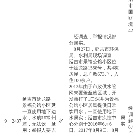
市
国
财
境
4
经调查，举报情况部
分属实。
8月27日，延吉市环保
局、水利局现场调查，
延吉市景福公馆小区位
于延龙路1558号，共4栋
房屋，总户数673户，入
住100余户。
2012年由于市政供水管
网未覆盖至该区域，开
延吉市延龙路
发商打了1口深井为景福
景福公馆小区
延
公馆小区居民提供日常
经
一直使用地下
边
饮用水，一直使用地下
调
水，水质非常
州
水属实；延吉市疾控中
属
水
解
9
2437
差，无法饮
延
心分别于2016年6月6
实
8
用；举报人要
吉
日、2017年8月9日、8月