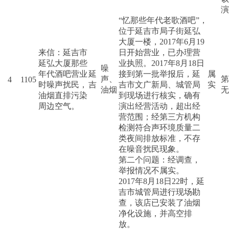
演
“忆那些年代老歌酒吧”，
位于延吉市局子街延弘
大厦一楼，2017年6月19
来信：延吉市
日开始营业，已办理营
延弘大厦那些
业执照。2017年8月18日
噪
年代酒吧营业
延
接到第一批举报后，延
属
声、
第
4
1105
时噪声扰民，
吉
吉市文广新局、城管局
实
油烟
无
油烟直排污染
到现场进行核实，确有
周边空气。
演出经营活动，超出经
营范围；经第三方机构
检测符合声环境质量二
类夜间排放标准，不存
在噪音扰民现象。
第二个问题：经调查，
举报情况不属实。
2017年8月18日22时，延
吉市城管局进行现场勘
查，该店已安装了油烟
净化设施，并高空排
放。