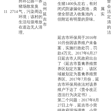
外环公路一养
督
边
生猪1400头左右，有封
猪场散发臭
会
州
闭式防渗漏化粪池，粪
属
11
2714
气，污染周边
活
延
便全部进入收集池内，
实
环境；该村的
定
吉
但附近有明显的异味。
生活垃圾堆放
清
市
在道边无人清
的
理。
洁
延吉市环保局于2016年
10月份因该养殖户未备
案，实施行政处罚，罚
款4万元。2017年6月27
日延吉市人民政府出台
了《延吉市畜禽养殖禁
养区划定方案》，该区
域被划定为畜禽养殖禁
养区。2017年7月份，延
吉市环保局依法对该养
殖户下达了《责令改正
违法行为决定书》。
第二个问题：2017年8月
27日上午，延吉市小营
镇政府现场调查，小营