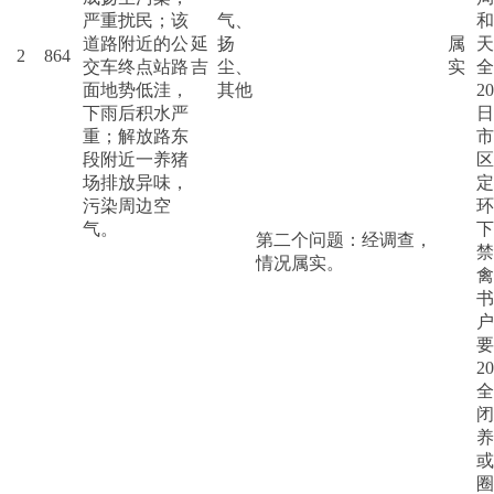
严重扰民；该
气、
和
道路附近的公
延
扬
属
天
2
864
交车终点站路
吉
尘、
实
全
面地势低洼，
其他
2
下雨后积水严
日
重；解放路东
市
段附近一养猪
区
场排放异味，
定
污染周边空
环
气。
下
第二个问题：经调查，
禁
情况属实。
禽
书
户
要
2
全
闭
养
或
圈