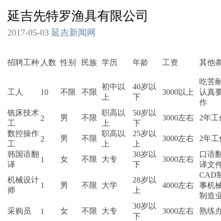
延吉先特罗渔具有限公司
2017-05-03
延吉新闻网
招聘工种
人数
性别
民族
学历
年龄
工资
其他
吃苦
初中以
40岁以
工人
10
不限
不限
3000以上
认真
上
下
作
铣床技术
职高以
50岁以
男
不限
3000左右
2年工
2
工
上
下
数控操作
职高以
25岁以
男
不限
3000左右
2年工
2
工
上
上
韩国语翻
30岁以
口语
女
不限
大专
3000左右
1
译
下
译文
CAD
机械设计
28岁以
1
男
不限
大学
4000左右
事机
师
上
制造
30岁以
采购员
女
不限
大专
3000左右
熟练
1
下