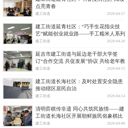
点亮青春
建工街道
2026-04-27
建工街道延青社区：“巧手生花指尖技
艺”赋能创业就业路——手工糯米人系列
培训
建工街道
2026-04-20
延吉市建工街道与延边老干部大学签
订“合作交流 共促发展”协议 共绘老年教
育新蓝图
建工街道
2026-04-15
建工街道长海社区：及时处置安全隐患
推动辖区居民自治
建工街道
2026-04-14
清明弈棋传非遗 同心共筑民族情——建
工街道长海社区开展朝鲜族民俗象棋比
赛
建工街道
2026-04-09