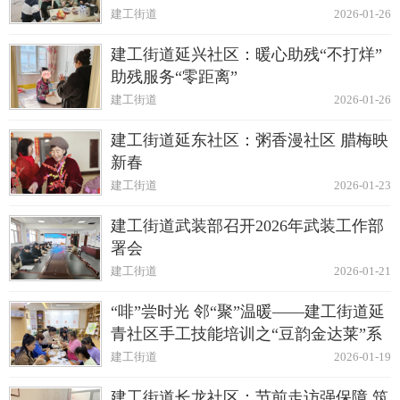
建工街道
2026-01-26
建工街道延兴社区：暖心助残“不打烊”
助残服务“零距离”
建工街道
2026-01-26
建工街道延东社区：粥香漫社区 腊梅映
新春
建工街道
2026-01-23
建工街道武装部召开2026年武装工作部
署会
建工街道
2026-01-21
“啡”尝时光 邻“聚”温暖——建工街道延
青社区手工技能培训之“豆韵金达莱”系
列活动
建工街道
2026-01-19
建工街道长龙社区：节前走访强保障 筑