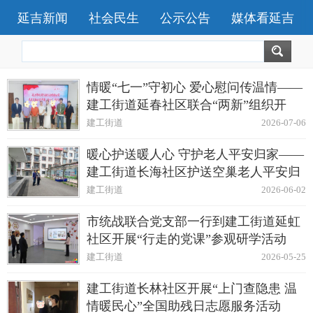
延吉新闻
社会民生
公示公告
媒体看延吉
情暖“七一”守初心 爱心慰问传温情——
建工街道延春社区联合“两新”组织开
展“七一”慰问活动
建工街道
2026-07-06
暖心护送暖人心 守护老人平安归家——
建工街道长海社区护送空巢老人平安归
家
建工街道
2026-06-02
市统战联合党支部一行到建工街道延虹
社区开展“行走的党课”参观研学活动
建工街道
2026-05-25
建工街道长林社区开展“上门查隐患 温
情暖民心”全国助残日志愿服务活动