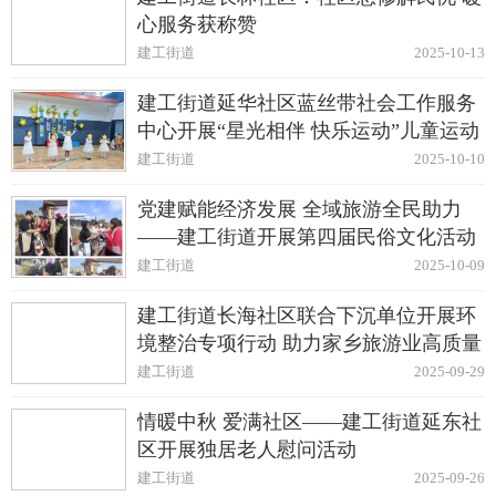
心服务获称赞
建工街道
2025-10-13
建工街道延华社区蓝丝带社会工作服务
中心开展“星光相伴 快乐运动”儿童运动
会
建工街道
2025-10-10
党建赋能经济发展 全域旅游全民助力
——建工街道开展第四届民俗文化活动
建工街道
2025-10-09
建工街道长海社区联合下沉单位开展环
境整治专项行动 助力家乡旅游业高质量
发展
建工街道
2025-09-29
情暖中秋 爱满社区——建工街道延东社
区开展独居老人慰问活动
建工街道
2025-09-26