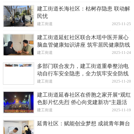
建工街道长海社区：枯树存隐患 联动解
民忧
建工街道
2025-11-25
建工街道延虹社区联合木瑶中医开展心
脑血管健康知识讲座 筑牢居民健康防线
建工街道
2025-11-24
多部门联合发力，建工街道重拳整治电
动自行车安全隐患，全力筑牢安全防线
建工街道
2025-11-20
建工街道延春社区在侨胞之家开展“观红
色影片忆先烈 侨心向党建新功”主题活
动
建工街道
2025-11-19
延青社区：赋能创业梦想 成就青年舞台