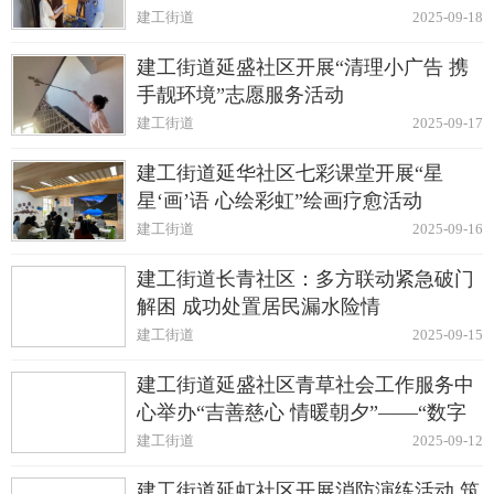
建工街道
2025-09-18
建工街道延盛社区开展“清理小广告 携
手靓环境”志愿服务活动
建工街道
2025-09-17
建工街道延华社区七彩课堂开展“星
星‘画’语 心绘彩虹”绘画疗愈活动
建工街道
2025-09-16
建工街道长青社区：多方联动紧急破门
解困 成功处置居民漏水险情
建工街道
2025-09-15
建工街道延盛社区青草社会工作服务中
心举办“吉善慈心 情暖朝夕”——“数字
公益节 共建幸福家园”慈善大集
建工街道
2025-09-12
建工街道延虹社区开展消防演练活动 筑