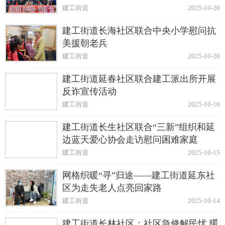
动
建工街道
2025-10-20
建工街道长海社区联合中央小学慰问抗
美援朝老兵
建工街道
2025-10-20
建工街道延春社区联合建工派出所开展
反诈宣传活动
建工街道
2025-10-16
建工街道长生社区联合“三新”组织和延
边蓝天爱心协会走访慰问困难家庭
建工街道
2025-10-15
网格织暖“寻”归途——建工街道延东社
区为走失老人点亮回家路
建工街道
2025-10-14
建工街道长林社区：社区急修解民忧 暖