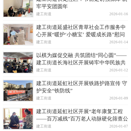
牢平安团圆年
建工街道
2026-01-16
建工街道延盛社区青草社会工作服务中
心开展“暖护‘小糖宝’ 爱暖成长路”慰问
活动
建工街道
2026-01-14
以棋为媒促交融 共筑团结“同心圆”——
建工街道长海社区开展铸牢中华民族共
同体意识象棋比赛活动
建工街道
2026-01-12
建工街道延虹社区开展铁路护路宣传 守
护安全“铁防线”
建工街道
2026-01-09
建工街道延虹社区开展“老年康复工程
——百万减残”百万老人动脉硬化筛查公
益活动
建工街道
2026-01-07