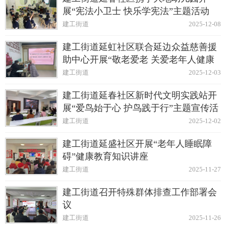
展“宪法小卫士 快乐学宪法”主题活动
建工街道
2025-12-08
建工街道延虹社区联合延边众益慈善援
助中心开展“敬老爱老 关爱老年人健康
生活”主题活动
建工街道
2025-12-03
建工街道延春社区新时代文明实践站开
展“爱鸟始于心 护鸟践于行”主题宣传活
动
建工街道
2025-12-02
建工街道延盛社区开展“老年人睡眠障
碍”健康教育知识讲座
建工街道
2025-11-27
建工街道召开特殊群体排查工作部署会
议
建工街道
2025-11-26