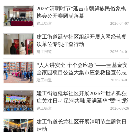
2026“清明时节”延吉市朝鲜族民俗象棋
协会公开赛圆满落幕
建工街道
2026-04-07
建工街道延华社区组织开展入网经营餐
饮单位专项排查行动
建工街道
2026-04-01
“人人讲安全 个个会应急”——壹基金安
全家园项目公益大集市应急救援宣传志
愿服务活动
建工街道
2026-04-01
建工街道延华社区开展2026年世界孤独
症关注日--“星河共融 爱满延华”暨“七彩
集市”公益活动
建工街道
2026-03-26
建工街道长龙社区开展清明节主题党日
活动