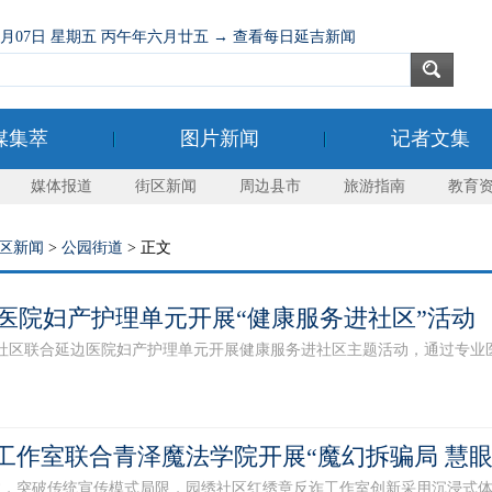
08月07日 星期五 丙午年六月廿五 → 查看每日延吉新闻
媒集萃
图片新闻
记者文集
媒体报道
街区新闻
周边县市
旅游指南
教育
区新闻
>
公园街道
> 正文
医院妇产护理单元开展“健康服务进社区”活动
区联合延边医院妇产护理单元开展健康服务进社区主题活动，通过专业医疗
”工作室联合青泽魔法学院开展“魔幻拆骗局 慧
破传统宣传模式局限，园绣社区红绣章反诈工作室创新采用沉浸式体验宣