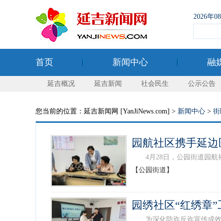
2026年
首页
新闻中心
融
延吉概况
延吉新闻
社会民生
公示公告
您当前的位置：延吉新闻网 [YanJiNews.com] >
新闻中心
>
街
园航社区携手延边
4月28日，公园街道园航社
【公园街道】
园绣社区“红绣章
为深化防诈反诈宣传成效，突