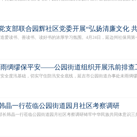
党支部联合园辉社区党委开展“弘扬清廉文化 
读书、善读书、读好书的浓厚学习氛围。4月24日，延边州社保局第一党
未雨绸缪保平安——公园街道组织开展汛前排查
度汛基础，切实守住防汛安全底线，延吉市公园街道办事处未雨绸缪、周
韩晶一行莅临公园街道园月社区考察调研
长韩晶一行莅临公园街道园月社区考察调研铸牢中华民族共同体意识三共四