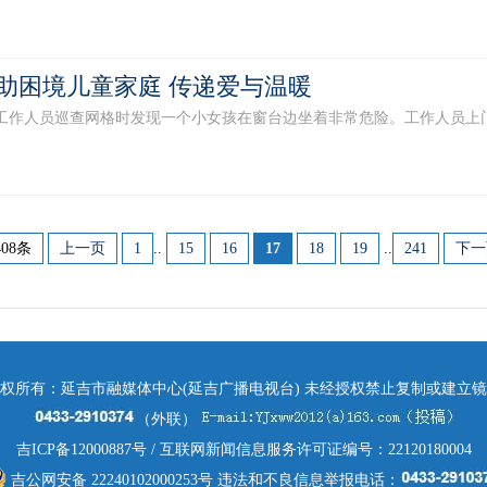
助困境儿童家庭 传递爱与温暖
工作人员巡查网格时发现一个小女孩在窗台边坐着非常危险。工作人员上门了
408条
上一页
1
..
15
16
17
18
19
..
241
下一
权所有：延吉市融媒体中心(延吉广播电视台) 未经授权禁止复制或建立
（外联）
吉ICP备12000887号
/ 互联网新闻信息服务许可证编号：22120180004
吉公网安备 22240102000253号
违法和不良信息举报电话：