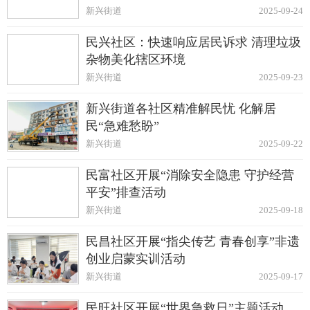
培训
新兴街道
2025-09-24
民兴社区：快速响应居民诉求 清理垃圾
杂物美化辖区环境
新兴街道
2025-09-23
新兴街道各社区精准解民忧 化解居
民“急难愁盼”
新兴街道
2025-09-22
民富社区开展“消除安全隐患 守护经营
平安”排查活动
新兴街道
2025-09-18
民昌社区开展“指尖传艺 青春创享”非遗
创业启蒙实训活动
新兴街道
2025-09-17
民旺社区开展“世界急救日”主题活动