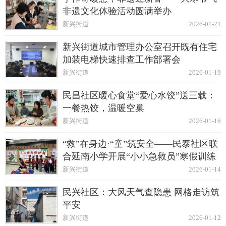
非遗文化体验活动圆满举办
新兴街道
2026-01-21
新兴街道城市管理办公室召开既有住宅
加装电梯快速排查工作部署会
新兴街道
2026-01-19
民昌社区暖心食堂“爱心水饺”送三载：
一餐热饺，温暖空巢
新兴街道
2026-01-16
“救”在身边·“童”筑安全——民泰社区联
合延南小学开展“小小急救员”寒假训练
营活动
新兴街道
2026-01-14
民兴社区：大风天气查隐患 网格走访筑
平安
新兴街道
2026-01-12