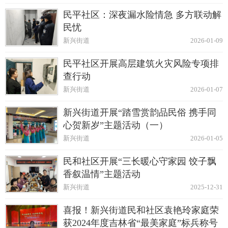
民平社区：深夜漏水险情急 多方联动解
民忧
新兴街道
2026-01-09
民平社区开展高层建筑火灾风险专项排
查行动
新兴街道
2026-01-07
新兴街道开展“踏雪赏韵品民俗 携手同
心贺新岁”主题活动（一）
新兴街道
2026-01-05
民和社区开展“三长暖心守家园 饺子飘
香叙温情”主题活动
新兴街道
2025-12-31
喜报！新兴街道民和社区袁艳玲家庭荣
获2024年度吉林省“最美家庭”标兵称号