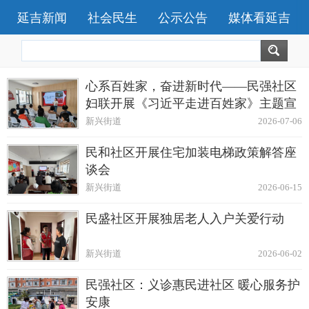
延吉新闻
社会民生
公示公告
媒体看延吉
心系百姓家，奋进新时代——民强社区
妇联开展《习近平走进百姓家》主题宣
讲会
新兴街道
2026-07-06
民和社区开展住宅加装电梯政策解答座
谈会
新兴街道
2026-06-15
民盛社区开展独居老人入户关爱行动
新兴街道
2026-06-02
民强社区：义诊惠民进社区 暖心服务护
安康