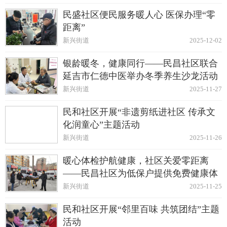
民盛社区便民服务暖人心 医保办理“零
距离”
新兴街道
2025-12-02
银龄暖冬，健康同行——民昌社区联合
延吉市仁德中医举办冬季养生沙龙活动
新兴街道
2025-11-27
民和社区开展“非遗剪纸进社区 传承文
化润童心”主题活动
新兴街道
2025-11-26
暖心体检护航健康，社区关爱零距离
——民昌社区为低保户提供免费健康体
检
新兴街道
2025-11-25
民和社区开展“邻里百味 共筑团结”主题
活动