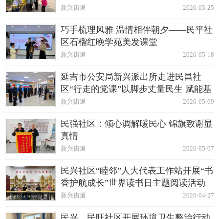
新兴街道
2026-05-25
巧手梳理风雅 温情相伴朝夕——民平社
区石榴红晚学苑美发课堂
新兴街道
2026-05-18
延吉市公安局新兴派出所走进民昌社
区“行走的党课”以脚步丈量民生 赋能基
层治理
新兴街道
2026-05-09
民强社区：倾心调解暖民心 锦旗致谢显
真情
新兴街道
2026-05-07
民兴社区“睦邻”人大代表工作站开展“书
香护航成长”世界读书日主题阅读活动
新兴街道
2026-04-27
民兴、民旺社区开展环境卫生整治行动