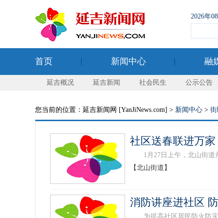
2026年
首页
新闻中心
融
延吉概况
延吉新闻
社会民生
公示公告
您当前的位置：延吉新闻网 [YanJiNews.com] >
新闻中心
>
街
社区送春联进万家
1月27日上午，北山街道丹
【北山街道】
消防讲座进社区 
为提高社区居民防火防灾的消