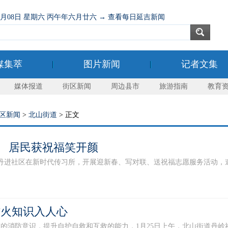
08月08日 星期六 丙午年六月廿六 → 查看每日延吉新闻
媒集萃
图片新闻
记者文集
媒体报道
街区新闻
周边县市
旅游指南
教育
区新闻
>
北山街道
> 正文
 居民获祝福笑开颜
进社区在新时代传习所，开展迎新春、写对联、送祝福志愿服务活动，邀请
防火知识入人心
防意识，提升自护自救和互救的能力，1月25日上午，北山街道丹岭社区