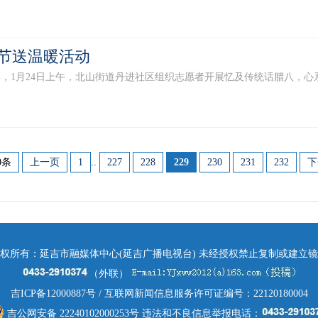
节送温暖活动
月24日上午，北山街道丹进社区组织志愿者开展忆及传统话腊八，心系感
0条
上一页
1
..
227
228
229
230
231
232
下
权所有：延吉市融媒体中心(延吉广播电视台) 未经授权禁止复制或建立
（外联）
吉ICP备12000887号
/ 互联网新闻信息服务许可证编号：22120180004
吉公网安备 22240102000253号
违法和不良信息举报电话：