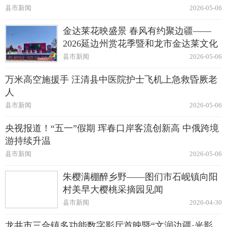
县市新闻
2026-05-06
金达莱花映盛景 春风有约聚边疆——
2026延边州赏花季暨和龙市金达莱文化
旅游推广季启幕
县市新闻
2026-05-06
万米高空施援手 汪清县中医院护士飞机上急救昏厥老
人
县市新闻
2026-05-06
央视报道！“五一”假期 珲春口岸客流创新高 中俄跨境
游持续升温
县市新闻
2026-05-06
朱樱满棚醉乡野——图们市石岘镇向阳
村美早大樱桃采摘园见闻
县市新闻
2026-04-30
龙井市三合镇多功能数字影厅首映暨“文润边疆·光影