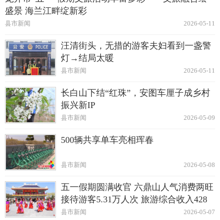
盛景 海兰江畔绽新彩
县市新闻
2026-05-11
汪清街头，无措的游客夫妇看到一盏警
灯→结局太暖
县市新闻
2026-05-11
长白山下结“红珠”，安图车厘子成乡村
振兴新IP
县市新闻
2026-05-09
500辆共享单车亮相珲春
县市新闻
2026-05-08
五一假期圆满收官 六鼎山人气消费两旺
接待游客5.31万人次 旅游综合收入428
万元
县市新闻
2026-05-07