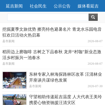
延吉新闻
社会民生
公示公告
媒体看延吉
挖掘夏季文旅优势 擦亮特色避暑名片 青龙水乐园电音
狂欢日活动火热启幕
县市新闻
2026-08-07
稻田边上磨咖啡 古树之下品春秋 龙井“村咖”新业态激
活乡村振兴一池春水
县市新闻
2026-08-07
东林专家入林海探路林区改革 汪清林业
开座谈共谋绿色发展
县市新闻
2026-07-30
守望相助传递延吉温度 人大代表王美玲
携爱心物资驰援汪清灾区