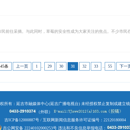
民前往采摘。与此同时，草莓的安全性成为大家关注的焦点。不少市民存疑：
545条
上一页
1
..
29
30
31
32
33
..
55
下一
权所有：延吉市融媒体中心(延吉广播电视台) 未经授权禁止复制或建立
（外联）
吉ICP备12000887号
/ 互联网新闻信息服务许可证编号：22120180004
吉公网安备 22240102000253号
违法和不良信息举报电话：