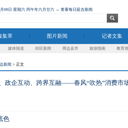
08月08日 星期六 丙午年六月廿六 → 查看每日延吉新闻
媒集萃
图片新闻
记者文集
媒体报道
街区新闻
周边县市
旅游指南
教育
边新闻
> 正文
、政企互动、跨界互融——春风“吹热”消费市
底色