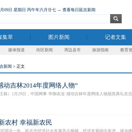
08月09日 星期日 丙午年六月廿七 → 查看每日延吉新闻
媒集萃
图片新闻
记者文集
媒体报道
街区新闻
周边县市
旅游指南
教育
吉新闻
> 正文
感动吉林2014年度网络人物”
 王栋）1月29日，中国网事·华御农业·感动吉林年度网络人物颁奖典礼在吉
丽新农村 幸福新农民
远。回望这一年，延吉市经济社会发展亮点频频，经济发展稳中有进，城乡建设