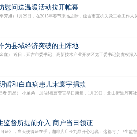
走访慰问送温暖活动拉开帷幕
 季芳旭）1月29日，在2015年春节来临之际，延吉市直机关党工委工作人
”作为县域经济突破的主阵地
 金鑫） 近日，延吉市委书记、高新技术产业开发区党工委书记姜虎权深入高
明哲和白血病患儿宋寰宇捐款
记者 荆晶） 小弟弟，加油!祝曹警官早日康复，1月29日，北山街道丹英社
卫生监督所提前介入 商户当日领证
可证》，当天便得证在手，咖啡店店长刘晶开心地说：这都亏了卫生监督所