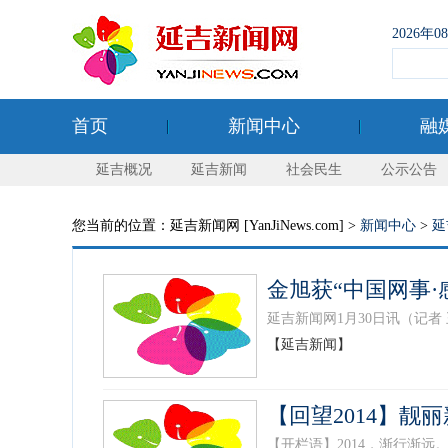
2026年
首页
新闻中心
融
延吉概况
延吉新闻
社会民生
公示公告
您当前的位置：延吉新闻网 [YanJiNews.com] >
新闻中心
>
延
金旭获“中国网事·
延吉新闻网1月30日讯（记者
【延吉新闻】
【回望2014】靓
【开栏语】2014，渐行渐