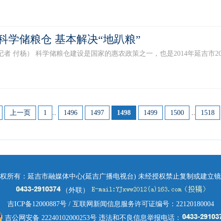
套科学储粮仓 基本解决“地趴粮”
者 付杨） 科学储粮仓建设是国家的惠农政策之一，也是2014年延吉市20件
上一页
1
..
1496
1497
1498
1499
1500
..
1518
权所有：延吉市融媒体中心(延吉广播电视台) 未经授权禁止复制或建立
（外联）
吉ICP备12000887号
/ 互联网新闻信息服务许可证编号：22120180004
吉公网安备 22240102000253号
违法和不良信息举报电话：