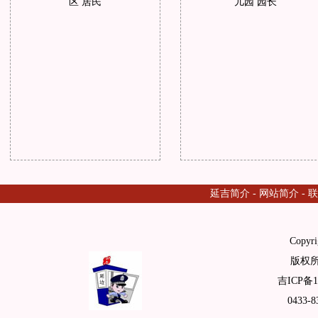
区 居民
儿园 园长
延吉简介
-
网站简介
-
联
Copyri
版权
吉ICP备1
0433-