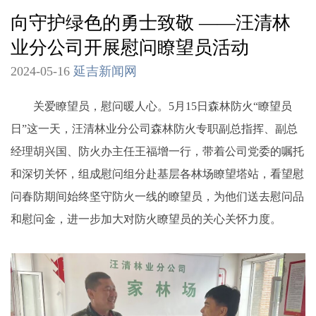
向守护绿色的勇士致敬 ——汪清林
业分公司开展慰问瞭望员活动
2024-05-16
延吉新闻网
关爱瞭望员，慰问暖人心。5月15日森林防火“瞭望员
日”这一天，汪清林业分公司森林防火专职副总指挥、副总
经理胡兴国、防火办主任王福增一行，带着公司党委的嘱托
和深切关怀，组成慰问组分赴基层各林场瞭望塔站，看望慰
问春防期间始终坚守防火一线的瞭望员，为他们送去慰问品
和慰问金，进一步加大对防火瞭望员的关心关怀力度。