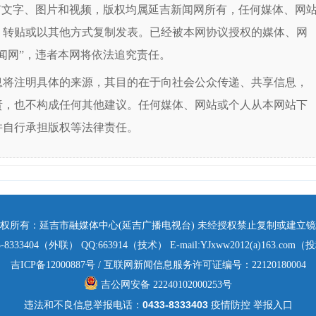
有文字、图片和视频，版权均属延吉新闻网所有，任何媒体、网
、转贴或以其他方式复制发表。已经被本网协议授权的媒体、网
闻网”，违者本网将依法追究责任。
息将注明具体的来源，其目的在于向社会公众传递、共享信息，
责，也不构成任何其他建议。任何媒体、网站或个人从本网站下
并自行承担版权等法律责任。
权所有：延吉市融媒体中心(延吉广播电视台) 未经授权禁止复制或建立
3-8333404（外联） QQ:663914（技术） E-mail:YJxww2012(a)163.com
吉ICP备12000887号
/
互联网新闻信息服务许可证编号：22120180004
吉公网安备 22240102000253号
0433-8333403
违法和不良信息举报电话：
疫情防控 举报入口