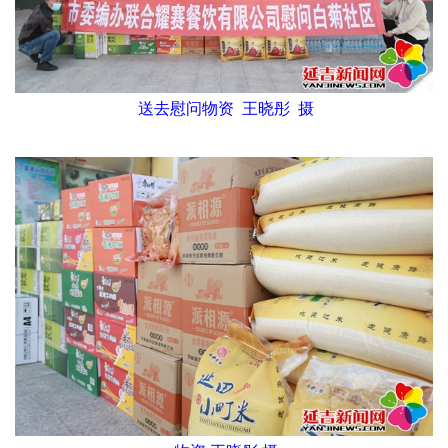
送去慰问物资 王晓彤 摄