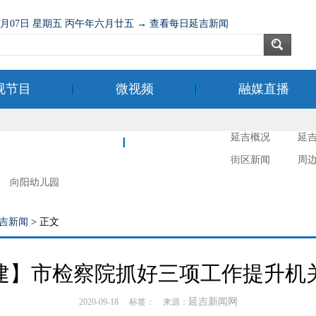
08月07日 星期五 丙午年六月廿五 → 查看每日延吉新闻
视节目
微视频
融媒直播
延吉概况
延
新时代文明实践
延吉摄影
街区新闻
周
向阳幼儿园
吉新闻
> 正文
建】市检察院抓好三项工作提升机
延吉新闻网
2020-09-18 标签： 来源：