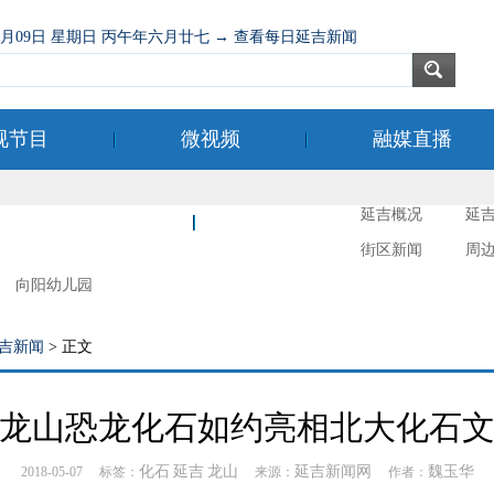
08月09日 星期日 丙午年六月廿七 → 查看每日延吉新闻
视节目
微视频
融媒直播
延吉概况
延
新时代文明实践
延吉摄影
街区新闻
周
向阳幼儿园
吉新闻
> 正文
龙山恐龙化石如约亮相北大化石
化石
延吉
龙山
延吉新闻网
魏玉华
2018-05-07 标签：
来源：
作者：