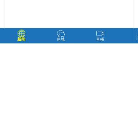
新闻
创城
直播
延吉万达嘉华酒店项目举行开工仪式 金俞成 摄