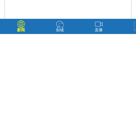
新闻
创城
直播
春运首日，延吉西站候车大厅里载歌载舞