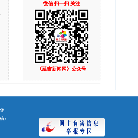
微信 扫一扫 关注
站
《延吉新闻网》公众号
镜像
（投稿）