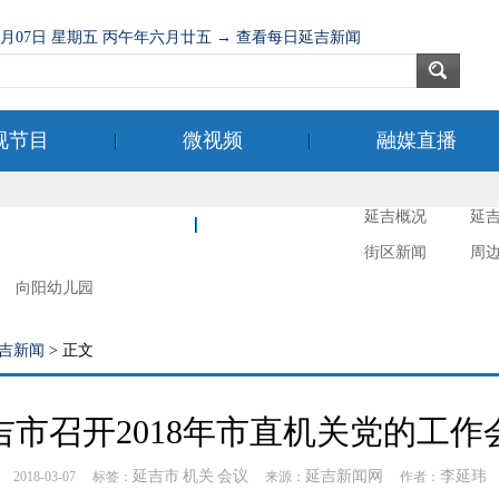
08月07日 星期五 丙午年六月廿五 → 查看每日延吉新闻
视节目
微视频
融媒直播
延吉概况
延
新时代文明实践
延吉摄影
街区新闻
周
向阳幼儿园
吉新闻
> 正文
吉市召开2018年市直机关党的工作
延吉市
机关
会议
延吉新闻网
李延玮
2018-03-07 标签：
来源：
作者：