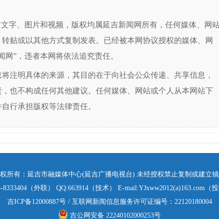
有文字、图片和视频，版权均属延吉新闻网所有，任何媒体、网
、转贴或以其他方式复制发表。已经被本网协议授权的媒体、网
闻网”，违者本网将依法追究责任。
息将注明具体的来源，其目的在于向社会公众传递、共享信息，
责，也不构成任何其他建议。任何媒体、网站或个人从本网站下
并自行承担版权等法律责任。
权所有：延吉市融媒体中心(延吉广播电视台) 未经授权禁止复制或建立
3-8333404（外联） QQ:663914（技术） E-mail:YJxww2012(a)163.com
吉ICP备12000887号
/
互联网新闻信息服务许可证编号：22120180004
吉公网安备 22240102000253号