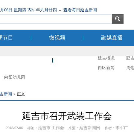
08月06日 星期四 丙午年六月廿四 → 查看每日延吉新闻
视节目
微视频
融媒直播
延吉概况
延
新时代文明实践
延吉摄影
街区新闻
周
向阳幼儿园
吉新闻
> 正文
延吉市召开武装工作会
延吉市
工作会
延吉新闻网
李军广
2018-02-06 标签：
来源：
作者：