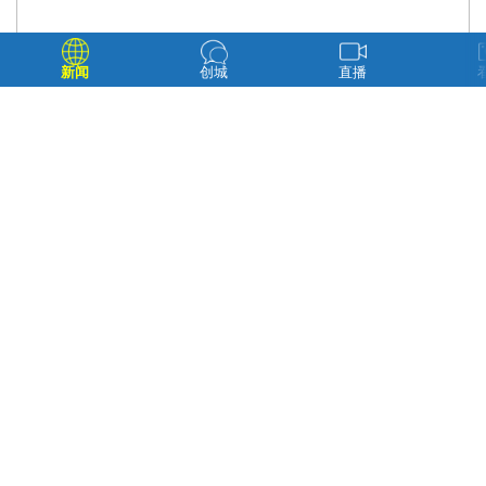
新闻
创城
直播
12名获“荣誉天平奖章”的法官 法院 供图
“荣誉天平奖章”是最高人民法院为鼓励人民法院工作人员