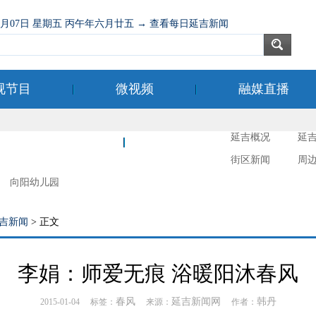
08月07日 星期五 丙午年六月廿五 → 查看每日延吉新闻
视节目
微视频
融媒直播
延吉概况
延
新时代文明实践
延吉摄影
街区新闻
周
向阳幼儿园
吉新闻
> 正文
李娟：师爱无痕 浴暖阳沐春风
春风
延吉新闻网
韩丹
2015-01-04 标签：
来源：
作者：