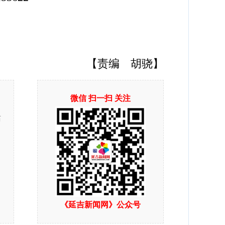
【责编 胡骁】
微信 扫一扫 关注
站
《延吉新闻网》公众号