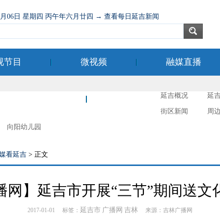
08月06日 星期四 丙午年六月廿四 → 查看每日延吉新闻
视节目
微视频
融媒直播
延吉概况
延
新时代文明实践
延吉摄影
街区新闻
周
向阳幼儿园
媒看延吉
> 正文
播网】延吉市开展“三节”期间送文
延吉市
广播网
吉林
2017-01-01 标签：
来源：吉林广播网