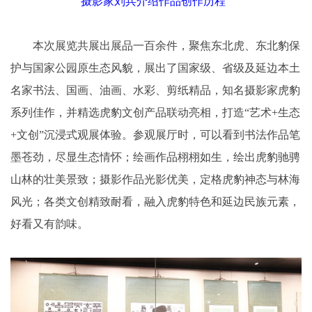
摄影家刘兵介绍作品创作历程
本次展览共展出展品一百余件，聚焦东北虎、东北豹保
护与国家公园原生态风貌，展出了国家级、省级及延边本土
名家书法、国画、油画、水彩、剪纸精品，知名摄影家虎豹
系列佳作，并精选虎豹文创产品联动亮相，打造“艺术+生态
+文创”沉浸式观展体验。参观展厅时，可以看到书法作品笔
墨苍劲，尽显生态情怀；绘画作品栩栩如生，绘出虎豹驰骋
山林的壮美景致；摄影作品光影优美，定格虎豹神态与林海
风光；各类文创精致耐看，融入虎豹特色和延边民族元素，
好看又有韵味。