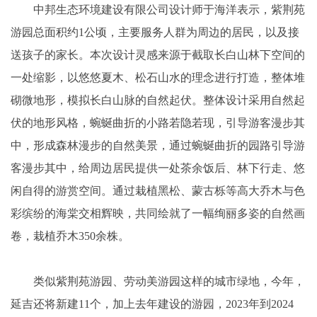
中邦生态环境建设有限公司设计师于海洋表示，紫荆苑
游园总面积约1公顷，主要服务人群为周边的居民，以及接
送孩子的家长。本次设计灵感来源于截取长白山林下空间的
一处缩影，以悠悠夏木、松石山水的理念进行打造，整体堆
砌微地形，模拟长白山脉的自然起伏。整体设计采用自然起
伏的地形风格，蜿蜒曲折的小路若隐若现，引导游客漫步其
中，形成森林漫步的自然美景，通过蜿蜒曲折的园路引导游
客漫步其中，给周边居民提供一处茶余饭后、林下行走、悠
闲自得的游赏空间。通过栽植黑松、蒙古栎等高大乔木与色
彩缤纷的海棠交相辉映，共同绘就了一幅绚丽多姿的自然画
卷，栽植乔木350余株。
类似紫荆苑游园、劳动美游园这样的城市绿地，今年，
延吉还将新建11个，加上去年建设的游园，2023年到2024