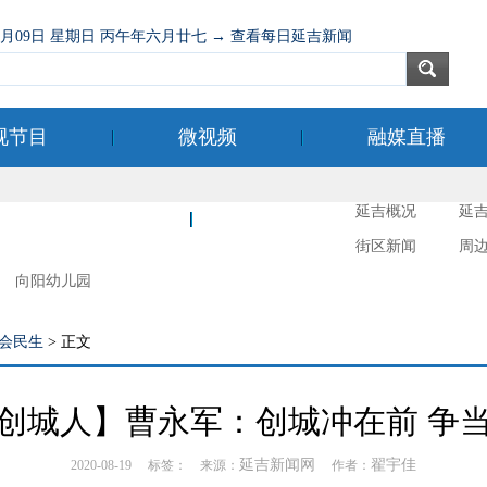
08月09日 星期日 丙午年六月廿七 → 查看每日延吉新闻
视节目
微视频
融媒直播
延吉概况
延
新时代文明实践
延吉摄影
街区新闻
周
向阳幼儿园
会民生
> 正文
创城人】曹永军：创城冲在前 争
延吉新闻网
翟宇佳
2020-08-19 标签： 来源：
作者：