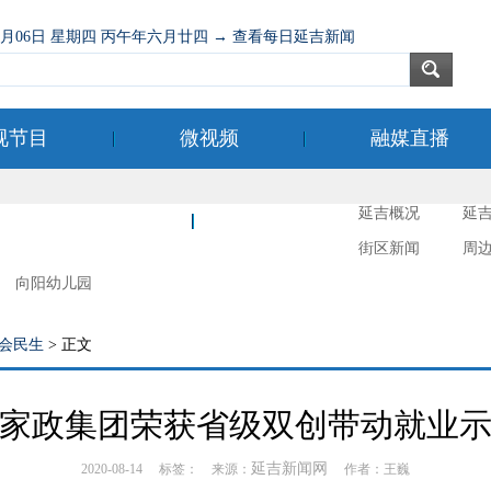
08月06日 星期四 丙午年六月廿四 → 查看每日延吉新闻
视节目
微视频
融媒直播
延吉概况
延
新时代文明实践
延吉摄影
街区新闻
周
向阳幼儿园
会民生
> 正文
家政集团荣获省级双创带动就业
延吉新闻网
2020-08-14 标签： 来源：
作者：王巍