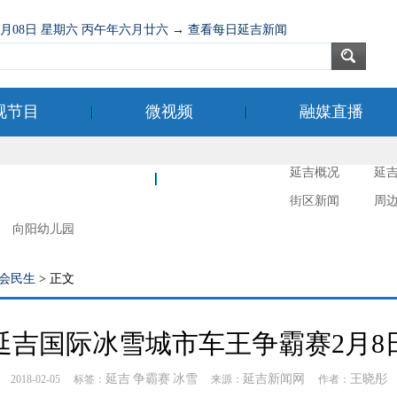
08月08日 星期六 丙午年六月廿六 → 查看每日延吉新闻
视节目
微视频
融媒直播
延吉概况
延
新时代文明实践
延吉摄影
街区新闻
周
向阳幼儿园
会民生
> 正文
延吉国际冰雪城市车王争霸赛2月8
延吉
争霸赛
冰雪
延吉新闻网
王晓彤
2018-02-05 标签：
来源：
作者：