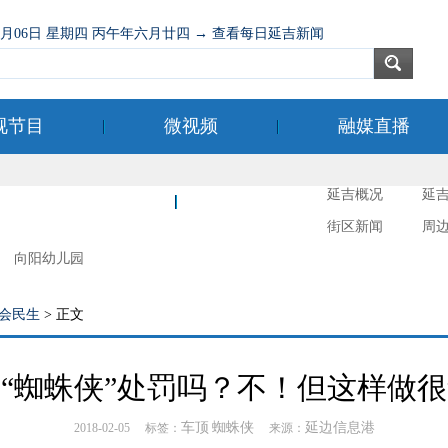
08月06日 星期四 丙午年六月廿四 → 查看每日延吉新闻
视节目
微视频
融媒直播
延吉概况
延
新时代文明实践
延吉摄影
街区新闻
周
向阳幼儿园
会民生
> 正文
“蜘蛛侠”处罚吗？不！但这样做
车顶
蜘蛛侠
延边信息港
2018-02-05 标签：
来源：