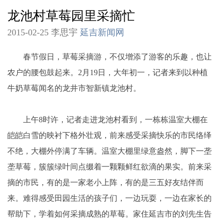
龙池村草莓园里采摘忙
2015-02-25 李思宇
延吉新闻网
春节假日，草莓采摘游，不仅增添了游客的乐趣，也让
农户的腰包鼓起来。2月19日，大年初一，记者来到以种植
牛奶草莓闻名的龙井市智新镇龙池村。
上午8时许，记者走进龙池村看到，一栋栋温室大棚在
皑皑白雪的映衬下格外壮观，前来感受采摘快乐的市民络绎
不绝，大棚外停满了车辆。温室大棚里绿意盎然，脚下一垄
垄草莓，簇簇绿叶间点缀着一颗颗鲜红欲滴的果实。前来采
摘的市民，有的是一家老小上阵，有的是三五好友结伴而
来。难得感受田园生活的孩子们，一边玩耍，一边在家长的
帮助下，学着如何采摘成熟的草莓。家住延吉市的刘先生告