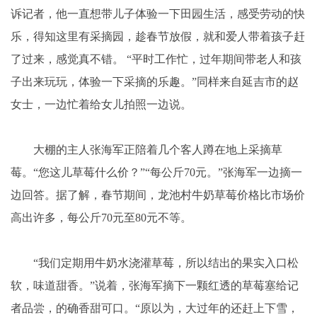
诉记者，他一直想带儿子体验一下田园生活，感受劳动的快
乐，得知这里有采摘园，趁春节放假，就和爱人带着孩子赶
了过来，感觉真不错。 “平时工作忙，过年期间带老人和孩
子出来玩玩，体验一下采摘的乐趣。”同样来自延吉市的赵
女士，一边忙着给女儿拍照一边说。
大棚的主人张海军正陪着几个客人蹲在地上采摘草
莓。“您这儿草莓什么价？”“每公斤70元。”张海军一边摘一
边回答。据了解，春节期间，龙池村牛奶草莓价格比市场价
高出许多，每公斤70元至80元不等。
“我们定期用牛奶水浇灌草莓，所以结出的果实入口松
软，味道甜香。”说着，张海军摘下一颗红透的草莓塞给记
者品尝，的确香甜可口。“原以为，大过年的还赶上下雪，